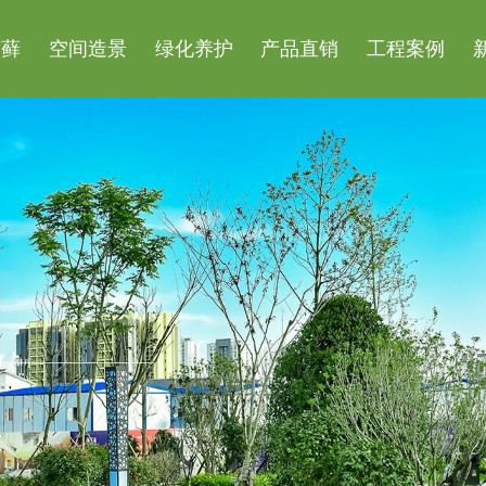
苔藓
空间造景
绿化养护
产品直销
工程案例