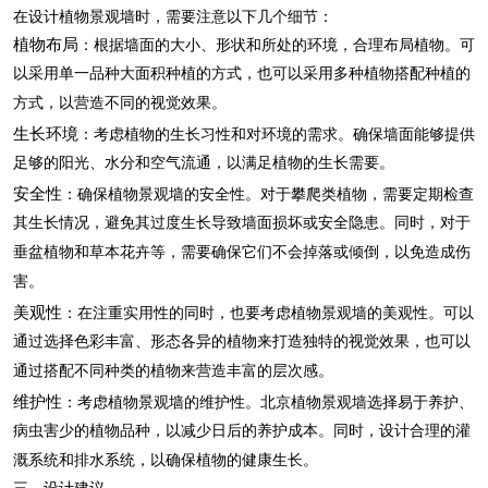
在设计植物景观墙时，需要注意以下几个细节：
植物布局
：根据墙面的大小、形状和所处的环境，合理布局植物。可
以采用单一品种大面积种植的方式，也可以采用多种植物搭配种植的
方式，以营造不同的视觉效果。
生长环境
：考虑植物的生长习性和对环境的需求。确保墙面能够提供
足够的阳光、水分和空气流通，以满足植物的生长需要。
安全性
：确保植物景观墙的安全性。对于攀爬类植物，需要定期检查
其生长情况，避免其过度生长导致墙面损坏或安全隐患。同时，对于
垂盆植物和草本花卉等，需要确保它们不会掉落或倾倒，以免造成伤
害。
美观性
：在注重实用性的同时，也要考虑植物景观墙的美观性。可以
通过选择色彩丰富、形态各异的植物来打造独特的视觉效果，也可以
通过搭配不同种类的植物来营造丰富的层次感。
维护性
：考虑植物景观墙的维护性。
北京植物景观墙
选择易于养护、
病虫害少的植物品种，以减少日后的养护成本。同时，设计合理的灌
溉系统和排水系统，以确保植物的健康生长。
三、设计建议